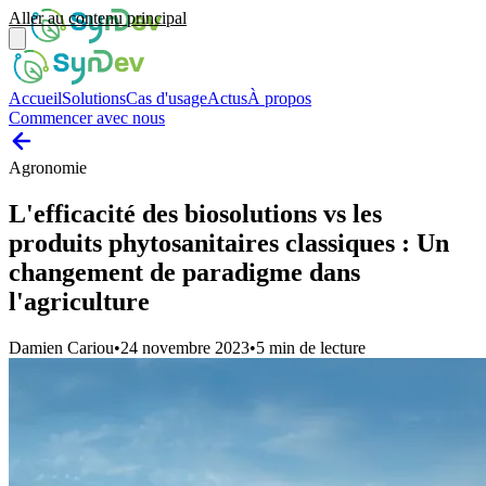
Aller au contenu principal
Accueil
Solutions
Cas d'usage
Actus
À propos
Commencer avec nous
Agronomie
L'efficacité des biosolutions vs les
produits phytosanitaires classiques : Un
changement de paradigme dans
l'agriculture
Damien Cariou
•
24 novembre 2023
•
5
min de lecture