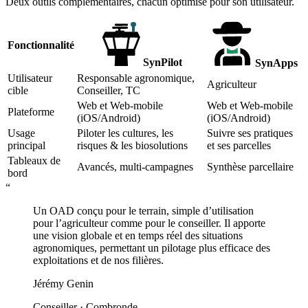
Deux outils complémentaires, chacun optimisé pour son utilisateur.
Fonctionnalité
SynPilot
SynApps
Utilisateur
Responsable agronomique,
Agriculteur
cible
Conseiller, TC
Web et Web-mobile
Web et Web-mobile
Plateforme
(iOS/Android)
(iOS/Android)
Usage
Piloter les cultures, les
Suivre ses pratiques
principal
risques & les biosolutions
et ses parcelles
Tableaux de
Avancés, multi-campagnes
Synthèse parcellaire
bord
“
Un OAD conçu pour le terrain, simple d’utilisation
pour l’agriculteur comme pour le conseiller. Il apporte
une vision globale et en temps réel des situations
agronomiques, permettant un pilotage plus efficace des
exploitations et de nos filières.
Jérémy Genin
Conseiller · Combronde