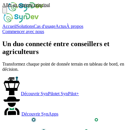
Aller au contenu principal
Accueil
Solutions
Cas d'usage
Actus
À propos
Commencer avec nous
Un duo connecté entre
conseillers et
agriculteurs
Transformez chaque point de donnée terrain en tableau de bord, en
décision.
Découvrir SynPilot
et SynPilot+
Découvrir SynApps