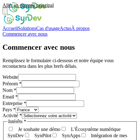
Aller au contenu principal
Accueil
Solutions
Cas d'usage
Actus
À propos
Commencer avec nous
Commencer avec nous
Remplissez le formulaire ci-dessous et notre équipe vous
recontactera dans les plus brefs délais.
Website
Prénom
*
Nom
*
Email
*
Entreprise
*
Pays
*
Activité
*
Intérêts
*
Je souhaite une démo
L'Écosystème numérique
SynDev
SynPilot
SynApps
Intégration de mes