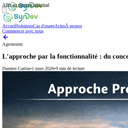
Aller au contenu principal
Accueil
Solutions
Cas d'usage
Actus
À propos
Commencer avec nous
Agronomie
L'approche par la fonctionnalité : du conc
Damien Cariou
•
1 mars 2026
•
9
min de lecture