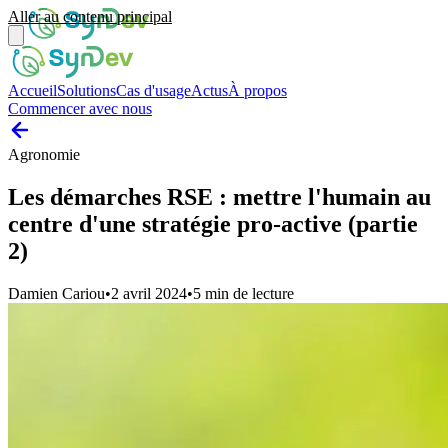
Aller au contenu principal
Accueil
Solutions
Cas d'usage
Actus
À propos
Commencer avec nous
Agronomie
Les démarches RSE : mettre l'humain au
centre d'une stratégie pro-active (partie
2)
Damien Cariou
•
2 avril 2024
•
5
min de lecture