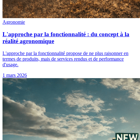
Agronomie
L'approche par la fonctionnalité : du concept à la
réalité agronomique
L'approche par la fonctionnalité propose de ne plus raisonner en
termes de produits, mais de services rendus et de performance
d'usage.
1 mars 2026