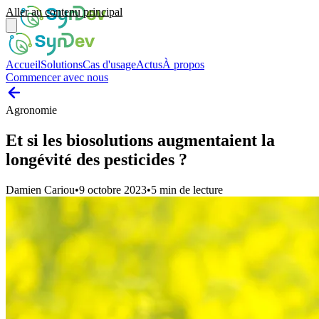
Aller au contenu principal
Accueil
Solutions
Cas d'usage
Actus
À propos
Commencer avec nous
Agronomie
Et si les biosolutions augmentaient la
longévité des pesticides ?
Damien Cariou
•
9 octobre 2023
•
5
min de lecture