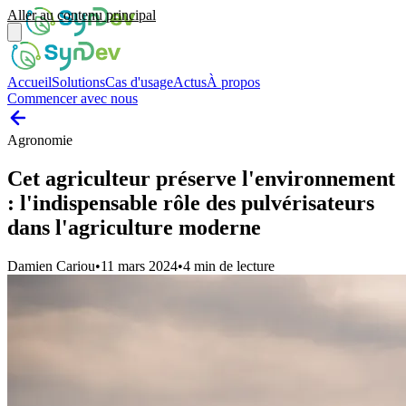
Aller au contenu principal
Accueil
Solutions
Cas d'usage
Actus
À propos
Commencer avec nous
Agronomie
Cet agriculteur préserve l'environnement
: l'indispensable rôle des pulvérisateurs
dans l'agriculture moderne
Damien Cariou
•
11 mars 2024
•
4
min de lecture