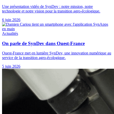
Une présentation vidéo de SynDev : notre mission, notre
technologie et notre vision pour la transition agro-écologique.
6 juin 2026
Actualités
On parle de SynDev dans Ouest-France
Ouest-France met en lumière SynDev, une innovation numérique au
service de la transition agro-écologique.
5 juin 2026