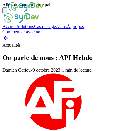
Aller au contenu principal
Accueil
Solutions
Cas d'usage
Actus
À propos
Commencer avec nous
Actualités
On parle de nous : API Hebdo
Damien Cariou
•
9 octobre 2023
•
1
min de lecture