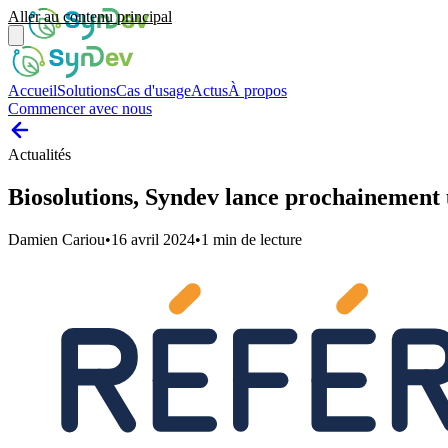
Aller au contenu principal
Accueil
Solutions
Cas d'usage
Actus
À propos
Commencer avec nous
Actualités
Biosolutions, Syndev lance prochainement un
Damien Cariou
•
16 avril 2024
•
1
min de lecture