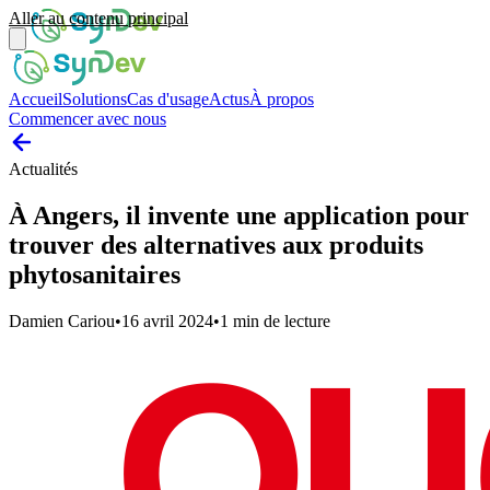
Aller au contenu principal
Accueil
Solutions
Cas d'usage
Actus
À propos
Commencer avec nous
Actualités
À Angers, il invente une application pour
trouver des alternatives aux produits
phytosanitaires
Damien Cariou
•
16 avril 2024
•
1
min de lecture